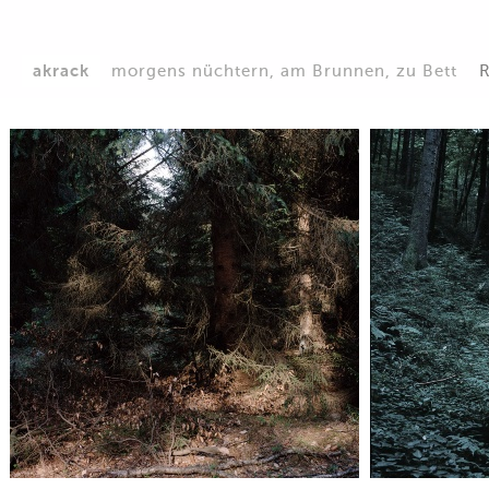
akrack
morgens nüchtern, am Brunnen, zu Bett