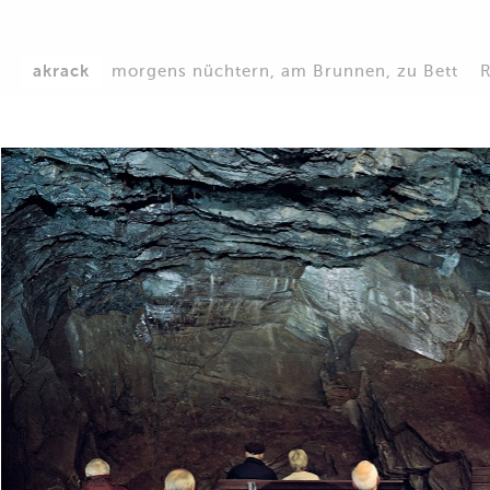
akrack
morgens nüchtern, am Brunnen, zu Bett